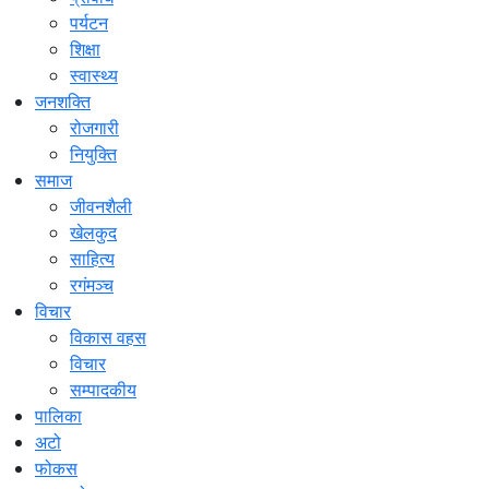
पर्यटन
शिक्षा
स्वास्थ्य
जनशक्ति
रोजगारी
नियुक्ति
समाज
जीवनशैली
खेलकुद
साहित्य
रगंमञ्च
विचार
विकास वहस
विचार
सम्पादकीय
पालिका
अटो
फोकस