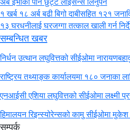
अब ईभीको पनि छुट्टै लाइसेन्स लिनुपर्ने
१ खर्ब १८ अर्ब बढी बिगो दाबीसहित १२१ जनाविरुद
१३ घरधनीलाई घरजग्गा तत्काल खाली गर्न निर्द
सम्बन्धित खबर
निर्धन उत्थान लघुवित्तको सीईओमा नारायणबहादु
राष्ट्रिय तथ्याङ्क कार्यालयमा १८० जनाका ल
एनआईसी एशिया लघुवित्तको सीईओमा लक्ष्मी प्रस
हिमालयन रिइन्स्योरेन्सको कामु सीईओमा मुकेश 
सम्पर्क