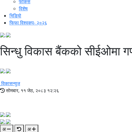
फोकस
विशेष
भिडियो
फिफा विश्वकप- २०२६
सिन्धु विकास बैंकको सीईओमा ग
विकासन्युज
सोमबार, ११ जेठ, २०८३ १२:२६
अ
अ