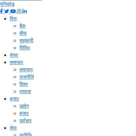
युनिकोड
वित्त
बैंक
बीमा
सहकारी
विविध
सेयर
समाचार
समाचार
राजनीति
विश्व
प्रवास
बजार
उद्योग
बजार
पूर्वाधार
सेवा
प्रविधि