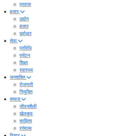
प्रवास
बजार
उद्योग
बजार
पूर्वाधार
सेवा
प्रविधि
पर्यटन
शिक्षा
स्वास्थ्य
जनशक्ति
रोजगारी
नियुक्ति
समाज
जीवनशैली
खेलकुद
साहित्य
रगंमञ्च
विचार