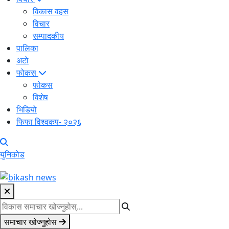
विकास वहस
विचार
सम्पादकीय
पालिका
अटो
फोकस
फोकस
विशेष
भिडियो
फिफा विश्वकप- २०२६
युनिकोड
समाचार खोज्नुहोस