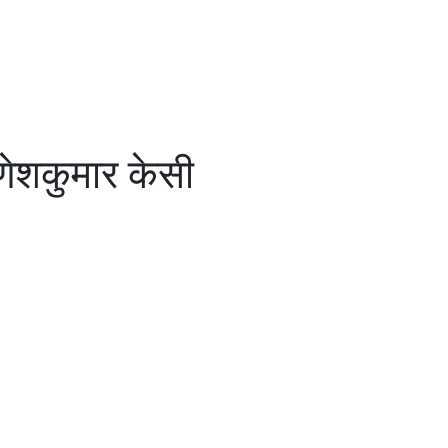
णेशकुमार केसी