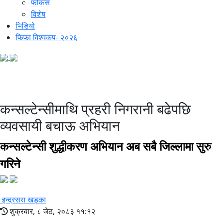
फोकस
विशेष
भिडियो
फिफा विश्वकप- २०२६
कन्सल्टेन्सीको ठगी
कन्सल्टेन्सीमाथि प्रहरी निगरानी बढेपछि
व्यवसायी बचाऊ अभियान
कन्सल्टेन्सी शुद्धीकरण अभियान अब सबै जिल्लामा सुरु
गरिने
इन्द्रसरा खड्का
शुक्रबार, ८ जेठ, २०८३ ११:१२