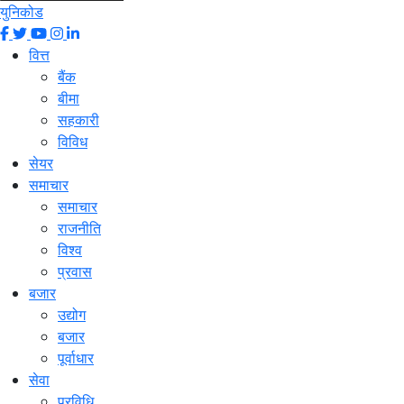
युनिकोड
वित्त
बैंक
बीमा
सहकारी
विविध
सेयर
समाचार
समाचार
राजनीति
विश्व
प्रवास
बजार
उद्योग
बजार
पूर्वाधार
सेवा
प्रविधि