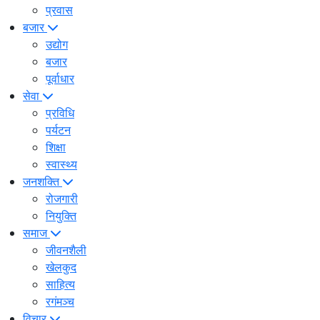
प्रवास
बजार
उद्योग
बजार
पूर्वाधार
सेवा
प्रविधि
पर्यटन
शिक्षा
स्वास्थ्य
जनशक्ति
रोजगारी
नियुक्ति
समाज
जीवनशैली
खेलकुद
साहित्य
रगंमञ्च
विचार