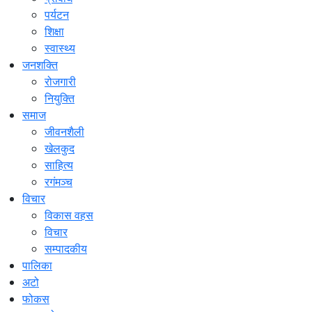
पर्यटन
शिक्षा
स्वास्थ्य
जनशक्ति
रोजगारी
नियुक्ति
समाज
जीवनशैली
खेलकुद
साहित्य
रगंमञ्च
विचार
विकास वहस
विचार
सम्पादकीय
पालिका
अटो
फोकस