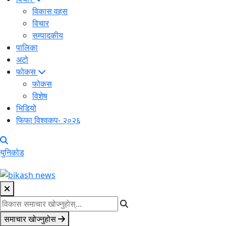
विकास वहस
विचार
सम्पादकीय
पालिका
अटो
फोकस
फोकस
विशेष
भिडियो
फिफा विश्वकप- २०२६
युनिकोड
समाचार खोज्नुहोस