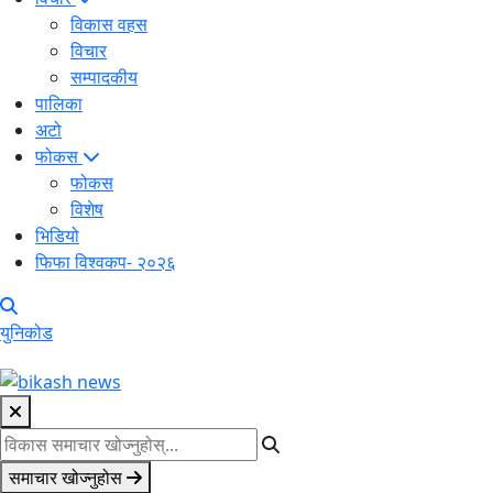
विकास वहस
विचार
सम्पादकीय
पालिका
अटो
फोकस
फोकस
विशेष
भिडियो
फिफा विश्वकप- २०२६
युनिकोड
समाचार खोज्नुहोस