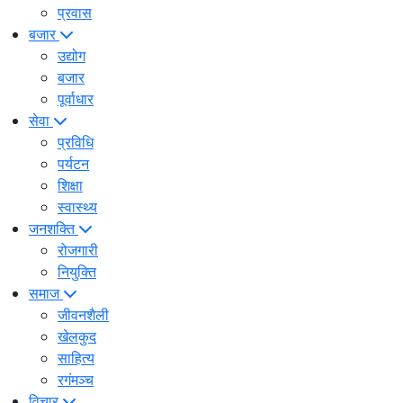
प्रवास
बजार
उद्योग
बजार
पूर्वाधार
सेवा
प्रविधि
पर्यटन
शिक्षा
स्वास्थ्य
जनशक्ति
रोजगारी
नियुक्ति
समाज
जीवनशैली
खेलकुद
साहित्य
रगंमञ्च
विचार