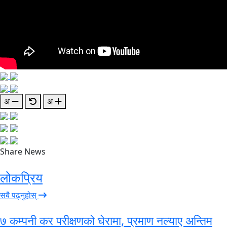
अ
अ
Share News
लोकप्रिय
सबै पढ्नुहोस्
७ कम्पनी कर परीक्षणको घेरामा, प्रमाण नल्याए अन्तिम