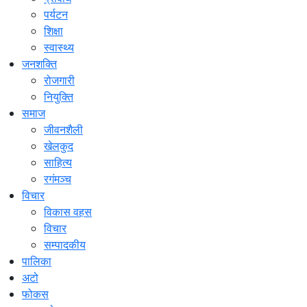
पर्यटन
शिक्षा
स्वास्थ्य
जनशक्ति
रोजगारी
नियुक्ति
समाज
जीवनशैली
खेलकुद
साहित्य
रगंमञ्च
विचार
विकास वहस
विचार
सम्पादकीय
पालिका
अटो
फोकस