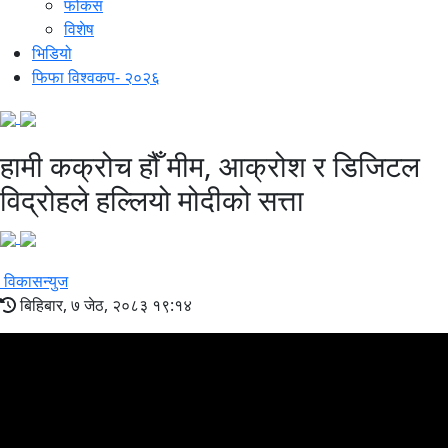
फोकस
विशेष
भिडियो
फिफा विश्वकप- २०२६
हामी कक्रोच हौँ मीम, आक्रोश र डिजिटल
विद्रोहले हल्लियो मोदीको सत्ता
विकासन्युज
बिहिबार, ७ जेठ, २०८३ १९:१४