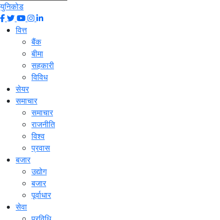
युनिकोड
वित्त
बैंक
बीमा
सहकारी
विविध
सेयर
समाचार
समाचार
राजनीति
विश्व
प्रवास
बजार
उद्योग
बजार
पूर्वाधार
सेवा
प्रविधि