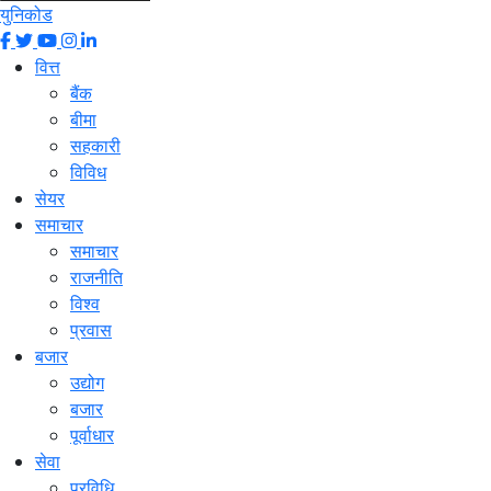
युनिकोड
वित्त
बैंक
बीमा
सहकारी
विविध
सेयर
समाचार
समाचार
राजनीति
विश्व
प्रवास
बजार
उद्योग
बजार
पूर्वाधार
सेवा
प्रविधि