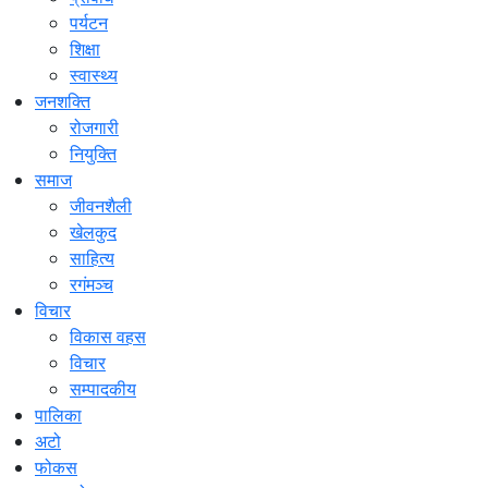
पर्यटन
शिक्षा
स्वास्थ्य
जनशक्ति
रोजगारी
नियुक्ति
समाज
जीवनशैली
खेलकुद
साहित्य
रगंमञ्च
विचार
विकास वहस
विचार
सम्पादकीय
पालिका
अटो
फोकस