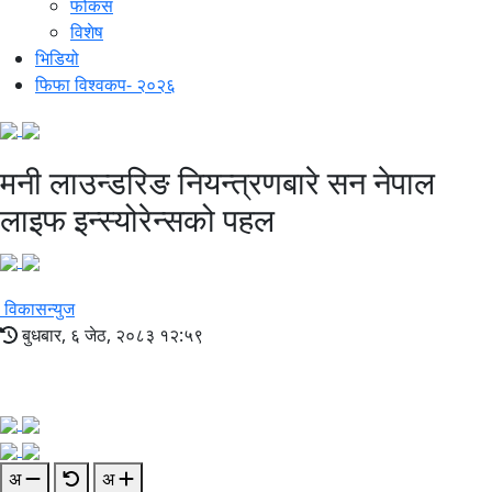
फोकस
विशेष
भिडियो
फिफा विश्वकप- २०२६
मनी लाउन्डरिङ नियन्त्रणबारे सन नेपाल
लाइफ इन्स्योरेन्सको पहल
विकासन्युज
बुधबार, ६ जेठ, २०८३ १२:५९
अ
अ