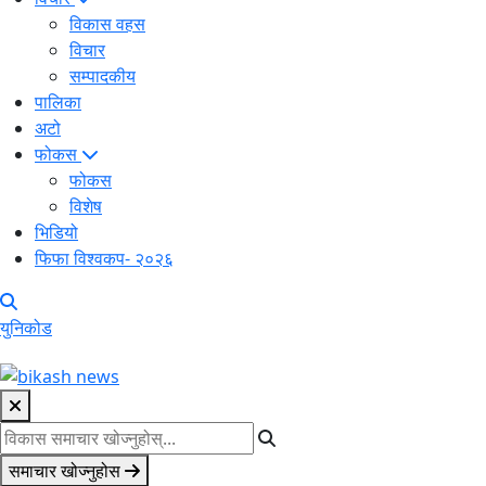
विकास वहस
विचार
सम्पादकीय
पालिका
अटो
फोकस
फोकस
विशेष
भिडियो
फिफा विश्वकप- २०२६
युनिकोड
समाचार खोज्नुहोस