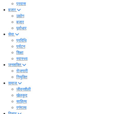
प्रवास
बजार
उद्योग
बजार
पूर्वाधार
सेवा
प्रविधि
पर्यटन
शिक्षा
स्वास्थ्य
जनशक्ति
रोजगारी
नियुक्ति
समाज
जीवनशैली
खेलकुद
साहित्य
रगंमञ्च
विचार