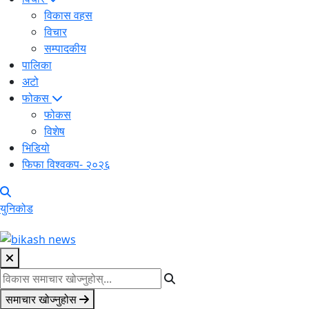
विकास वहस
विचार
सम्पादकीय
पालिका
अटो
फोकस
फोकस
विशेष
भिडियो
फिफा विश्वकप- २०२६
युनिकोड
समाचार खोज्नुहोस