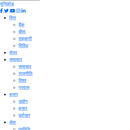
युनिकोड
वित्त
बैंक
बीमा
सहकारी
विविध
सेयर
समाचार
समाचार
राजनीति
विश्व
प्रवास
बजार
उद्योग
बजार
पूर्वाधार
सेवा
प्रविधि