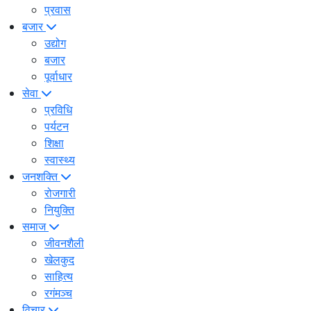
प्रवास
बजार
उद्योग
बजार
पूर्वाधार
सेवा
प्रविधि
पर्यटन
शिक्षा
स्वास्थ्य
जनशक्ति
रोजगारी
नियुक्ति
समाज
जीवनशैली
खेलकुद
साहित्य
रगंमञ्च
विचार