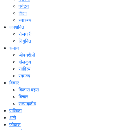
पर्यटन
शिक्षा
स्वास्थ्य
जनशक्ति
रोजगारी
नियुक्ति
समाज
जीवनशैली
खेलकुद
साहित्य
रगंमञ्च
विचार
विकास वहस
विचार
सम्पादकीय
पालिका
अटो
फोकस