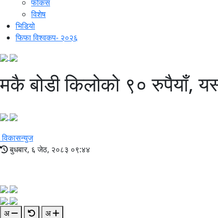
फोकस
विशेष
भिडियो
फिफा विश्वकप- २०२६
मकै बोडी किलोको ९० रुपैयाँ, य
विकासन्युज
बुधबार, ६ जेठ, २०८३ ०९:४४
अ
अ