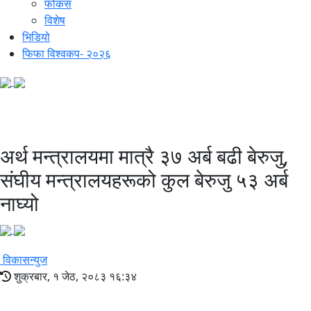
फोकस
विशेष
भिडियो
फिफा विश्वकप- २०२६
महालेखा प्रतिवेदन
अर्थ मन्त्रालयमा मात्रै ३७ अर्ब बढी बेरुजु,
संघीय मन्त्रालयहरूको कुल बेरुजु ५३ अर्ब
नाघ्यो
विकासन्युज
शुक्रबार, १ जेठ, २०८३ १६:३४