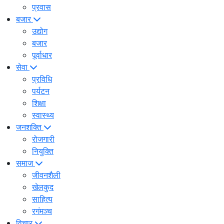
प्रवास
बजार
उद्योग
बजार
पूर्वाधार
सेवा
प्रविधि
पर्यटन
शिक्षा
स्वास्थ्य
जनशक्ति
रोजगारी
नियुक्ति
समाज
जीवनशैली
खेलकुद
साहित्य
रगंमञ्च
विचार