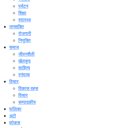
पर्यटन
शिक्षा
स्वास्थ्य
जनशक्ति
रोजगारी
नियुक्ति
समाज
जीवनशैली
खेलकुद
साहित्य
रगंमञ्च
विचार
विकास वहस
विचार
सम्पादकीय
पालिका
अटो
फोकस