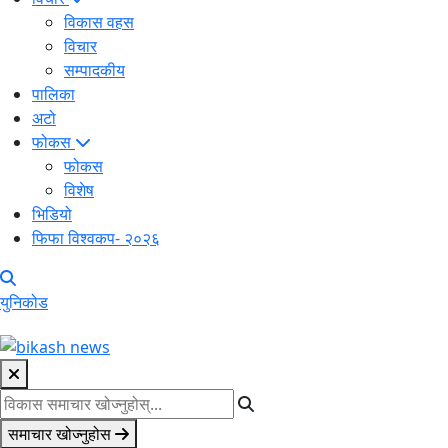
विकास वहस
विचार
सम्पादकीय
पालिका
अटो
फोकस
फोकस
विशेष
भिडियो
फिफा विश्वकप- २०२६
युनिकोड
समाचार खोज्नुहोस