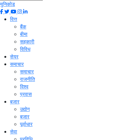
युनिकोड
वित्त
बैंक
बीमा
सहकारी
विविध
सेयर
समाचार
समाचार
राजनीति
विश्व
प्रवास
बजार
उद्योग
बजार
पूर्वाधार
सेवा
प्रविधि