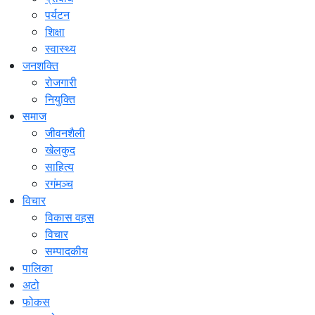
पर्यटन
शिक्षा
स्वास्थ्य
जनशक्ति
रोजगारी
नियुक्ति
समाज
जीवनशैली
खेलकुद
साहित्य
रगंमञ्च
विचार
विकास वहस
विचार
सम्पादकीय
पालिका
अटो
फोकस