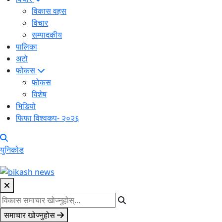
विकास वहस
विचार
सम्पादकीय
पालिका
अटो
फोकस
फोकस
विशेष
भिडियो
फिफा विश्वकप- २०२६
युनिकोड
समाचार खोज्नुहोस