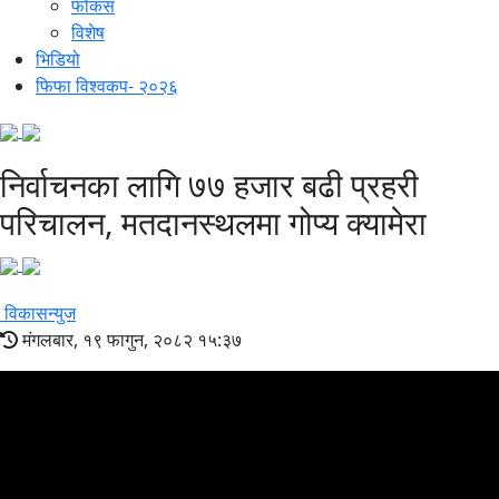
फोकस
विशेष
भिडियो
फिफा विश्वकप- २०२६
निर्वाचनका लागि ७७ हजार बढी प्रहरी
परिचालन, मतदानस्थलमा गोप्य क्यामेरा
विकासन्युज
मंगलबार, १९ फागुन, २०८२ १५:३७