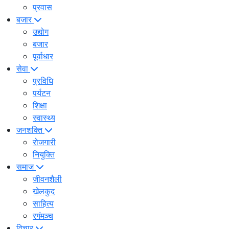
प्रवास
बजार
उद्योग
बजार
पूर्वाधार
सेवा
प्रविधि
पर्यटन
शिक्षा
स्वास्थ्य
जनशक्ति
रोजगारी
नियुक्ति
समाज
जीवनशैली
खेलकुद
साहित्य
रगंमञ्च
विचार