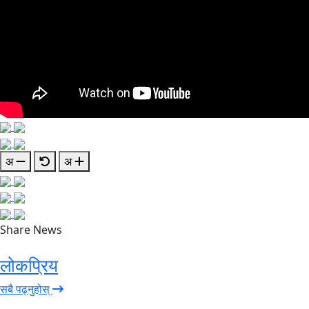
अ
अ
Share News
लोकप्रिय
सबै पढ्नुहोस्