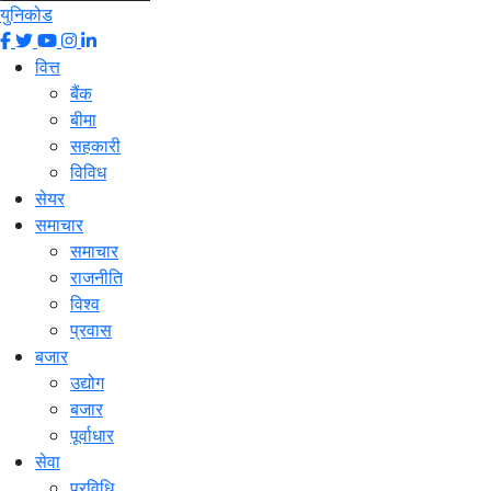
युनिकोड
वित्त
बैंक
बीमा
सहकारी
विविध
सेयर
समाचार
समाचार
राजनीति
विश्व
प्रवास
बजार
उद्योग
बजार
पूर्वाधार
सेवा
प्रविधि