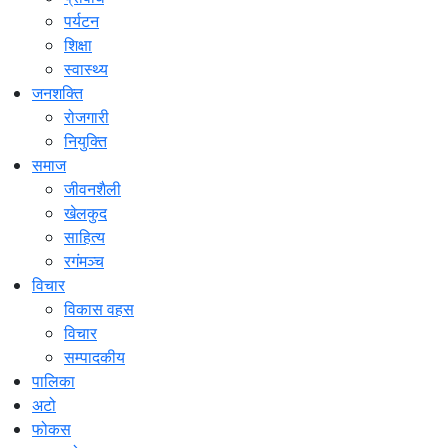
पर्यटन
शिक्षा
स्वास्थ्य
जनशक्ति
रोजगारी
नियुक्ति
समाज
जीवनशैली
खेलकुद
साहित्य
रगंमञ्च
विचार
विकास वहस
विचार
सम्पादकीय
पालिका
अटो
फोकस