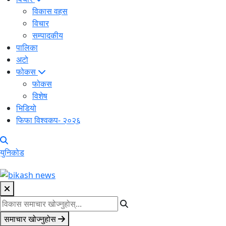
विकास वहस
विचार
सम्पादकीय
पालिका
अटो
फोकस
फोकस
विशेष
भिडियो
फिफा विश्वकप- २०२६
युनिकोड
समाचार खोज्नुहोस