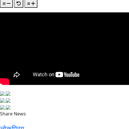
अ
अ
Share News
लोकप्रिय