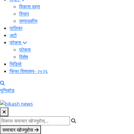
विकास वहस
विचार
सम्पादकीय
पालिका
अटो
फोकस
फोकस
विशेष
भिडियो
फिफा विश्वकप- २०२६
युनिकोड
समाचार खोज्नुहोस