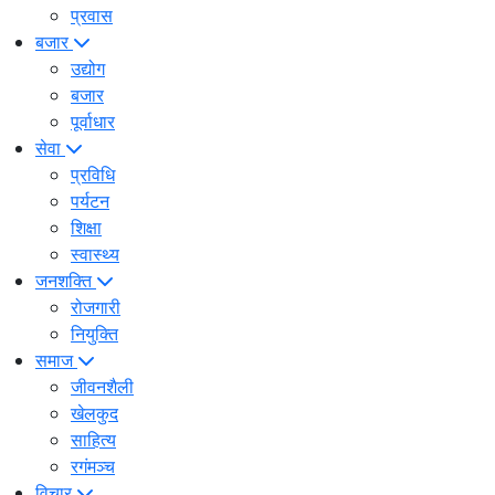
प्रवास
बजार
उद्योग
बजार
पूर्वाधार
सेवा
प्रविधि
पर्यटन
शिक्षा
स्वास्थ्य
जनशक्ति
रोजगारी
नियुक्ति
समाज
जीवनशैली
खेलकुद
साहित्य
रगंमञ्च
विचार