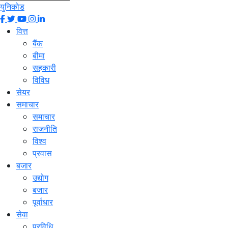
युनिकोड
वित्त
बैंक
बीमा
सहकारी
विविध
सेयर
समाचार
समाचार
राजनीति
विश्व
प्रवास
बजार
उद्योग
बजार
पूर्वाधार
सेवा
प्रविधि