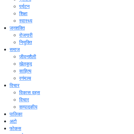
पर्यटन
शिक्षा
स्वास्थ्य
जनशक्ति
रोजगारी
नियुक्ति
समाज
जीवनशैली
खेलकुद
साहित्य
रगंमञ्च
विचार
विकास वहस
विचार
सम्पादकीय
पालिका
अटो
फोकस