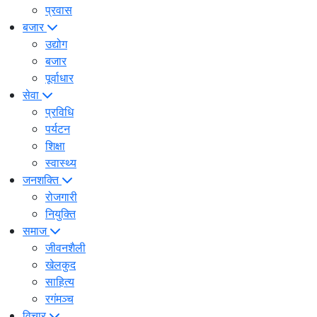
प्रवास
बजार
उद्योग
बजार
पूर्वाधार
सेवा
प्रविधि
पर्यटन
शिक्षा
स्वास्थ्य
जनशक्ति
रोजगारी
नियुक्ति
समाज
जीवनशैली
खेलकुद
साहित्य
रगंमञ्च
विचार