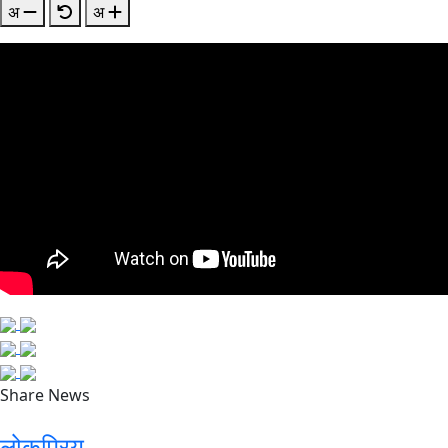
अ
अ
Share News
लोकप्रिय