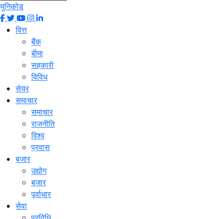
युनिकोड
वित्त
बैंक
बीमा
सहकारी
विविध
सेयर
समाचार
समाचार
राजनीति
विश्व
प्रवास
बजार
उद्योग
बजार
पूर्वाधार
सेवा
प्रविधि