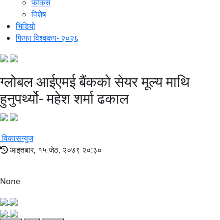
फोकस
विशेष
भिडियो
फिफा विश्वकप- २०२६
ग्लोबल आईएमई बैंकको सेयर मूल्य माथि
हुनुपर्थ्यो- महेश शर्मा ढकाल
विकासन्युज
आइतबार, १५ जेठ, २०७९ २०:३०
None