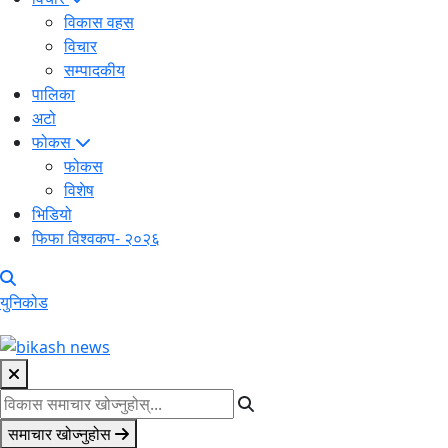
विकास वहस
विचार
सम्पादकीय
पालिका
अटो
फोकस
फोकस
विशेष
भिडियो
फिफा विश्वकप- २०२६
युनिकोड
समाचार खोज्नुहोस