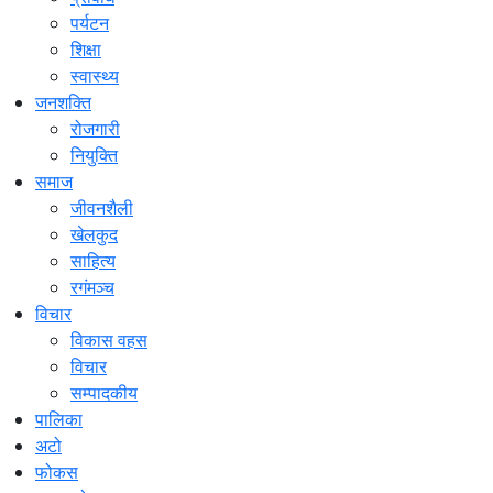
पर्यटन
शिक्षा
स्वास्थ्य
जनशक्ति
रोजगारी
नियुक्ति
समाज
जीवनशैली
खेलकुद
साहित्य
रगंमञ्च
विचार
विकास वहस
विचार
सम्पादकीय
पालिका
अटो
फोकस