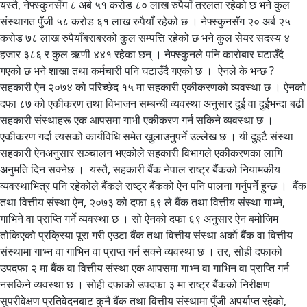
यस्तै, नेफ्स्कुनसँग ८ अर्ब ५१ करोड ८० लाख रुपैयाँ तरलता रहेको छ भने कुल
संस्थागत पुँजी ५८ करोड ६१ लाख रुपैयाँ रहेको छ । नेफ्स्कुनसँग २० अर्ब २५
करोड ७८ लाख रुपैयाँबराबरको कुल सम्पत्ति रहेको छ भने कुल सेयर सदस्य ४
हजार ३८६ र कुल ऋणी ४४१ रहेका छन् । नेफ्स्कुनले पनि कारोबार घटाउँदै
गएको छ भने शाखा तथा कर्मचारी पनि घटाउँदै गएको छ । ऐनले के भन्छ ?
सहकारी ऐन २०७४ को परिच्छेद १५ मा सहकारी एकीकरणको व्यवस्था छ । ऐनको
दफा ८७ को एकीकरण तथा विभाजन सम्बन्धी व्यवस्था अनुसार दुई वा दुईभन्दा बढी
सहकारी संस्थाहरू एक आपसमा गाभी एकीकरण गर्न सकिने व्यवस्था छ ।
एकीकरण गर्दा त्यसको कार्यविधि समेत खुलाउनुपर्ने उल्लेख छ । यी दुइटै संस्था
सहकारी ऐनअनुसार सञ्चालन भएकोले सहकारी विभागले एकीकरणका लागि
अनुमति दिन सक्नेछ । यस्तै, सहकारी बैंक नेपाल राष्ट्र बैंकको नियामकीय
व्यवस्थाभित्र पनि रहेकोले बैंकले राष्ट्र बैंकको ऐन पनि पालना गर्नुपर्ने हुन्छ । बैंक
तथा वित्तीय संस्था ऐन, २०७३ को दफा ६९ ले बैंक तथा वित्तीय संस्था गाभ्ने,
गाभिने वा प्राप्ति गर्ने व्यवस्था छ । सो ऐनको दफा ६९ अनुसार ऐन बमोजिम
तोकिएको प्रक्रिया पूरा गरी एउटा बैंक तथा वित्तीय संस्था अर्काे बैंक वा वित्तीय
संस्थामा गाभ्न वा गाभिन वा प्राप्त गर्न सक्ने व्यवस्था छ । तर, सोही दफाको
उपदफा २ मा बैंक वा वित्तीय संस्था एक आपसमा गाभ्न वा गाभिन वा प्राप्ति गर्न
नसकिने व्यवस्था छ । सोही दफाको उपदफा ३ मा राष्ट्र बैंकको निरीक्षण
सुपरीवेक्षण प्रतिवेदनबाट कुनै बैंक तथा वित्तीय संस्थामा पुँजी अपर्याप्त रहेको,