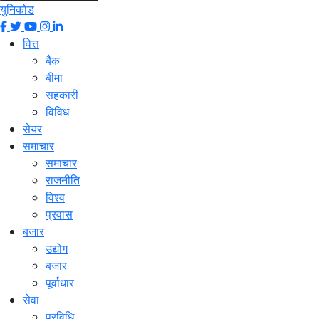
युनिकोड
वित्त
बैंक
बीमा
सहकारी
विविध
सेयर
समाचार
समाचार
राजनीति
विश्व
प्रवास
बजार
उद्योग
बजार
पूर्वाधार
सेवा
प्रविधि