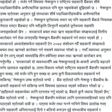
भइरहेको हो । मर्जर गर्ने विषयमा नेफ्स्कुन र राष्ट्रिय सहकारी बैंकका शीर्ष
पदाधिकारीबीच अनौपचारिक छलफल पनि सुरु भइसकेको बुझिएको छ । नेफ्स्कुन
उच्च स्रोतका अनुसार दुई संस्थाका शीर्ष पदाधिकारीहरूबीच अनौपचारिक
कुराकानी भइरहेको छ । नेफ्स्कुन पूर्णरूपमा तयार भए पनि सहकारी बैंकले नियामक
नेपाल राष्ट्र बैंकबाट पनि स्वीकृति लिनुपर्ने भएकोले पूर्णरूपमा सहमति
जनाइसकेको छैन । सरकारले बचत तथा ऋण सहकारीका संघहरूलाई वित्तीय
कारोबार गर्न रोक लगाएपछि नेफ्स्कून बैंकसँग सहकार्य गर्न तयार भएको हो ।
सरकारले अध्यादेशमार्फत सहकारी ऐन २०७४ संशोधन गर्दै सहकारी संघहरूले
बचत तथा ऋणको कारोबार गर्न नसक्ने व्यवस्था गरेको छ । नयाँ व्यवस्था अनुसार
यो ऐन लागू भएको समयदेखि तीन वर्षभित्र बचत तथा ऋणको कारोबार बन्द
गर्नुपर्नेछ । ‘सरकारको यो व्यवस्थासँगै अब नेफ्स्कुनलाई के-कसरी अगाडि बढाउने
भनेर छलफल भइरहेको छ, उत्तम विकल्प भनेको राष्ट्रिय सहकारी बैंकसँग सहकार्य
हुन सक्छ, त्यो मर्जर पनि हुन सक्छ वा अन्य कुनै विकल्पमार्फत सहकार्य गर्न
सकिन्छ,’ नेफ्स्कुन उच्च स्रोतले भन्यो । बैंक स्रोतले पनि नेफ्स्कु र बैंकबीच के-
कसरी सहकार्य गर्न सकिन्छ भन्ने विषयमा छलफल भएको स्वीकार गरेको छ ।
‘उहाँहरूले सहकार्यका लागि प्रस्ताव गर्नु भएको छ, बैंकले कुनै जवाफ दिएको छैन,’
बैंक स्रोतले भन्यो । नेफ्स्कुनले बैंकसँग मर्जरका लागि प्रस्तावसहितको पत्र पनि
पठाएको स्रोतको दाबी छ । पत्रमा मर्जर तथा गाभ्ने गाभिने विषय उल्लेख नभए
पनि सहकारी अभियानलाई दिगो र बलियो बनाउन दुई संस्थाबीच सहकार्य र