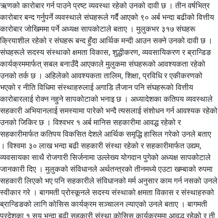
ऋणको कारोबार गर्न पाउने प्रष्ट व्यवस्था रहेको उनको दावी छ । तीन वर्षभित्र
कारोबार बन्द गर्नुपर्ने व्यवस्थाले संघहरूले गर्दै आएको ९० अर्ब भन्दा बढीको वित्तीय
कारोबार जोखिममा पर्ने अध्यक्ष सापकोटाले बताए । मुलुकभर ३१७ संघहरू
क्रियाशील रहेको र संघहरू बन्द हुँदा आर्थिक मन्दी आउन सक्ने उनको दावी छ ।
संघहरूले सदस्य संस्थाको क्षमता विकास, शुद्धीकरण, व्यवसायिकरण र ब्रान्डिङ
कार्यक्रममार्फत् सबल बनाउँदै आएकाले मुलुकमा संघहरूको आवश्यकता रहेको
उनको तर्क छ । अहिलेको आवश्यकता तालिम, शिक्षा, प्रविधि र एकीकरणको
भएको र नीति विधिमा संस्थाहरुलाई अगाडि लैजान पनि संघहरूको वित्तीय
कारोबारलाई रोक्न नहुने सापकोटाको भनाइ छ । अध्यादेशका कतिपय व्यवस्थाले
सहकारी अभियानलाई समस्यामा पारेको भन्दै त्यसलाई संशोधन गर्न आवश्यक रहेको
उनको जिकिर छ । विश्वभर १ अर्ब मानिस सहकारीमा आवद्ध रहेको र
सहकारीमार्फत कतिपय विकसित देशले आर्थिक समृद्धि हासिल गरेको उनले बताए
। विश्वमा ३० लाख भन्दा बढी सहकारी संस्था रहेको र सहकारीमार्फत उद्यम,
व्यवसायका साथै रोजगारी सिर्जनामा उल्लेख्य योगदान पुगेको अध्यक्ष सापकोटाले
जानकारी दिए । मुलुकको संविधानले अर्थतन्त्रको तीनमध्ये एउटा खम्बाको रुपमा
सहकारी लिएको भए पनि सहकारीले संविधानको मर्म अनुसार काम गर्न नसको उनले
स्वीकार गरे । बागमती प्रोस्कूनले सदस्य संस्थाको क्षमता विकास र संस्थाहरुको
ब्रान्डिङको लागि कोसिस कार्यक्रम सञ्चालन ल्याएको उनले बताए । बागमती
प्रदेशका १ सय भन्दा बढी सहकारी संस्था कोसिस कार्यक्रममा आवद्ध रहेको र ती