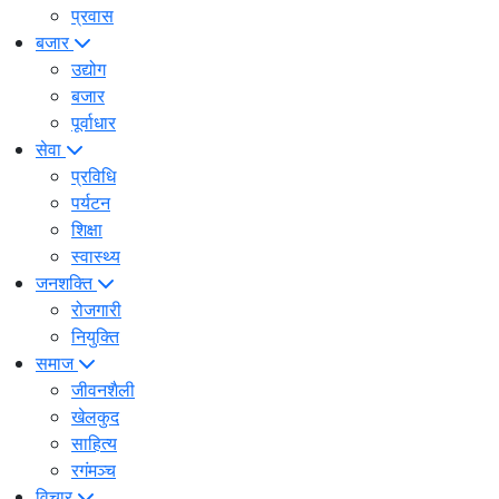
प्रवास
बजार
उद्योग
बजार
पूर्वाधार
सेवा
प्रविधि
पर्यटन
शिक्षा
स्वास्थ्य
जनशक्ति
रोजगारी
नियुक्ति
समाज
जीवनशैली
खेलकुद
साहित्य
रगंमञ्च
विचार