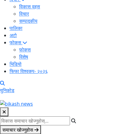
विकास वहस
विचार
सम्पादकीय
पालिका
अटो
फोकस
फोकस
विशेष
भिडियो
फिफा विश्वकप- २०२६
युनिकोड
समाचार खोज्नुहोस