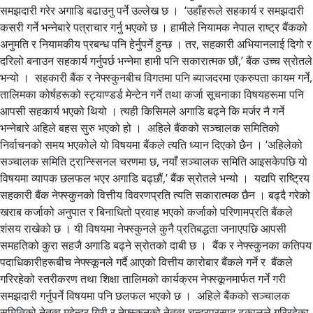
समझदारी गरेर अगाडि बढाउनु पर्ने उल्लेख छ । ‘उहाँहरूले सहकार्य र समझदारी
कसरी गर्ने भन्नेबारे पत्राचार गर्नु भएको छ । हामीले नियामक नेपाल राष्ट्र बैंकको
अनुमति र नियामकीय प्रबन्ध पनि हेर्नुपर्ने हुन्छ । तर, सहकारी अभियानलाई दिगो र
दरिलो बनाउन सहकार्य गर्नुपर्छ भन्नेमा हामी पनि सकारात्मक छौं,’ बैंक उच्च स्रोतले
भन्यो । सहकारी बैंक र नेफ्स्कुनबीच विगतमा पनि ब्याजदरमा एकरुपता कायम गर्ने,
तालिमका कोर्षहरूको स्ट्याण्डर्ड मेन्टेन गर्ने तथा कर्जा सूचनाका विषयहरूमा पनि
आपसी सहकार्य भएको थियो । त्यही किसिमले अगाडि बढ्ने कि मर्जर नै गर्ने
भन्नेबारे अहिले बहस सुरु भएको हो । अहिले बैंकको सञ्चालक समितिको
निर्वाचनको समय भएकोले यो विषयमा बैंकले त्यति ध्यान दिएको छैन । ‘अहिलेको
सञ्चालक समिति ट्रान्स्सिनल चरणमा छ, नयाँ सञ्चालक समिति आइसकेपछि यो
विषयमा व्यापक छलफल भएर अगाडि बढ्छौं,’ बैंक स्रोतले भन्यो । यद्यपि राष्ट्रिय
सहकारी बैंक नेफ्स्कुनको वित्तीय विवरणप्रति त्यति सकारात्मक छैन । बढ्दै गरेको
खराब कर्जाको अनुपात र बिनाधितो प्रवाह भएको कर्जाको परिणामप्रति बैंकले
शंसय राखेको छ । यी विषयमा नेफ्स्कुनले कुनै प्रतिबद्धता जनाएपछि आपसी
समहतिको कुरा सहजै अगाडि बढ्ने स्रोतको दाबी छ । बैंक र नेफ्स्कुनका कतिपय
पदाधिकारीहरूबीच नेफ्स्कूनले गर्दै आएको वित्तीय कारोबार बैंकले गर्ने र बैंकले
गरिरहेको स्तरीकरण तथा शिक्षा तालिमको कार्यक्रम नेफ्स्कूनमार्फत गर्ने गरी
समझदारी गर्नुपर्ने विषयमा पनि छलफल भएको छ । अहिले बैंकको सञ्चालक
समितिको नेतृत्व महेन्द्र गिरी र नेफ्स्कुनको नेतृत्व चन्द्रप्रसाद ढकालले गरिरहेका