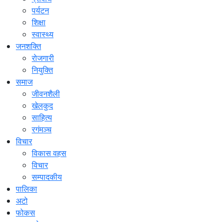
पर्यटन
शिक्षा
स्वास्थ्य
जनशक्ति
रोजगारी
नियुक्ति
समाज
जीवनशैली
खेलकुद
साहित्य
रगंमञ्च
विचार
विकास वहस
विचार
सम्पादकीय
पालिका
अटो
फोकस