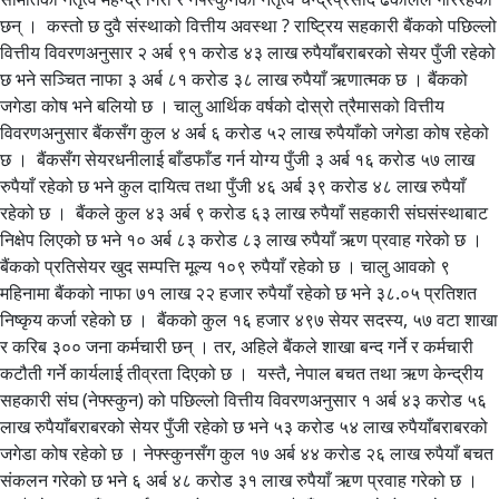
छन् । कस्तो छ दुवै संस्थाको वित्तीय अवस्था ? राष्ट्रिय सहकारी बैंकको पछिल्लो
वित्तीय विवरणअनुसार २ अर्ब ९१ करोड ४३ लाख रुपैयाँबराबरको सेयर पुँजी रहेको
छ भने सञ्चित नाफा ३ अर्ब ८१ करोड ३८ लाख रुपैयाँ ऋणात्मक छ । बैंकको
जगेडा कोष भने बलियो छ । चालु आर्थिक वर्षको दोस्रो त्रैमासको वित्तीय
विवरणअनुसार बैंकसँग कुल ४ अर्ब ६ करोड ५२ लाख रुपैयाँको जगेडा कोष रहेको
छ । बैंकसँग सेयरधनीलाई बाँडफाँड गर्न योग्य पुँजी ३ अर्ब १६ करोड ५७ लाख
रुपैयाँ रहेको छ भने कुल दायित्व तथा पुँजी ४६ अर्ब ३९ करोड ४८ लाख रुपैयाँ
रहेको छ । बैंकले कुल ४३ अर्ब ९ करोड ६३ लाख रुपैयाँ सहकारी संघसंस्थाबाट
निक्षेप लिएको छ भने १० अर्ब ८३ करोड ८३ लाख रुपैयाँ ऋण प्रवाह गरेको छ ।
बैंकको प्रतिसेयर खुद सम्पत्ति मूल्य १०९ रुपैयाँ रहेको छ । चालु आवको ९
महिनामा बैंकको नाफा ७१ लाख २२ हजार रुपैयाँ रहेको छ भने ३८.०५ प्रतिशत
निष्कृय कर्जा रहेको छ । बैंकको कुल १६ हजार ४९७ सेयर सदस्य, ५७ वटा शाखा
र करिब ३०० जना कर्मचारी छन् । तर, अहिले बैंकले शाखा बन्द गर्ने र कर्मचारी
कटौती गर्ने कार्यलाई तीव्रता दिएको छ । यस्तै, नेपाल बचत तथा ऋण केन्द्रीय
सहकारी संघ (नेफ्स्कुन) को पछिल्लो वित्तीय विवरणअनुसार १ अर्ब ४३ करोड ५६
लाख रुपैयाँबराबरको सेयर पुँजी रहेको छ भने ५३ करोड ५४ लाख रुपैयाँबराबरको
जगेडा कोष रहेको छ । नेफ्स्कुनसँग कुल १७ अर्ब ४४ करोड २६ लाख रुपैयाँ बचत
संकलन गरेको छ भने ६ अर्ब ४८ करोड ३१ लाख रुपैयाँ ऋण प्रवाह गरेको छ ।