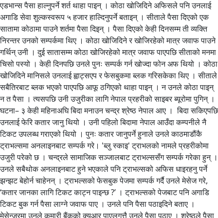
एडभान्स पैसा हाल्नुपर्ने शर्त थाहा पाइन् । कोठा खोजिदिने अफिसले पनि उनलाई
अगाडि सेवा शुल्कस्वरूप ५ हजार हाल्दिनुपर्ने बताइन् । सीताले पैसा दिएको एक
सातामा कोठामा पाउने शर्तमा पैसा दिइन् । पैसा दिएको केही दिनसम्म ती व्यक्ति
निरन्तर उनको सम्पर्कमा थिए । कोठा खोजिदिने र खोजिरहेको मात्र जवाफ पाउने
गर्थिन् उनी । दुई सातासम्म कोठा खोजिरहेको मात्र जवाफ पाएपछि सीताको मनमा
चिसो पस्यो । केही दिनपछि उनले पुनः सम्पर्क गर्न खोज्दा फोन अफ थियो । कोठा
खोजिदिने मानिसले उनलाई ह्वाट्सएप र फेसबुकमा ब्लक गरिसकेका थिए । सीताले
सबैतिरबाट ब्लक भएको पाएपछि आफू ठगिएको थाहा पाइन् । न उनले कोठा पाइन्
न त पैसा । त्यसपछि उनी उजुरीका लागि नेपाल प्रहरीको साइबर ब्यूरोमा पुगिन् ।
घटना– ३ केही महिनाअघि बिदा मनाउन चन्द्र श्रेष्ठ नेपाल आए । बिदा सकिएपछि
उनलाई फेरि कतार जानु थियो । उनी पहिलो बिदामा नेपाल आउँदा कम्पनीले नै
टिकट उपलब्ध गराएको थियो । पुनः कतार जानुपर्ने हुनाले उनले काठमाडौंकै
ट्राभल्समा अनलाइनबाट सम्पर्क गरे। 'ब्लु स्काइ' ट्राभलको नामले प्रहरीकोमा
उजुरी परेको छ । चन्द्रले सामाजिक सञ्जालबाट ट्राभल्ससँग सम्पर्क गरेका हुन् ।
उनले सबैथोक अनलाइनबाट हुने भएकाले पनि ट्राभल्सको अफिस धाइरहनु पर्ने
झन्झट बेहोर्न चाहेनन् । ट्राभल्सको फेसबुक पेजमा सम्पर्क गर्दै उनले मेसेज गरे,
‘कतार जानका लागि टिकट काट्न पाइन्छ ?’ । ट्राभल्सको पेजबाट पनि अगाडि
टिकट बुक गर्न पैसा लाग्ने जवाफ पाए । उनले पनि पैसा पठाइदिने बताए ।
मेसेन्जरमा उनले कुमारी बैंकको क्युआर पाएलगत्तै उनले पैसा पठाए । श्रेष्ठले पैसा