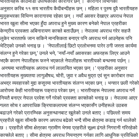
भारतीयहरू काठमाडौं उपत्यकाका कारागार छन् । कारागार विभागका
अनुसार करिब ११ सय भारतीय कैदीबन्दीहरू छन् । महिला र पुरुष दुवै भारतीयहरु
मुलुकभरका विभिन्न कारागारमा रहेका छन् । नयाँ अवसर देखाएर अपराध नेपाल
भारत खुला सीमा भएका हुँदा अपराध हुने मुख्य कारण बनेको नेपाल प्रहरीका
केन्द्रीय प्रवक्ता अबिनारायण काफ्ले बताउँछन् । नेपालमा अपराध गरेर सहजै
लुकेर भारततर्फ जान सकिने मानसिकता बनाएर पनि अपराध गर्न आउनेहरू पनि
भेटिएको उनको भनाइ छ । ‘नेपालीलाई छिटो प्रलोभनमा पारेर ठगी जस्ता कार्यमा
संलग्न हुने गरेका छन्,’ उनले भने, 'नयाँ-नयाँ अवसरका अफरहरू लिएर आउने
भएकै कारण नेपालीहरू फस्ने भएकाले नेपालीहरू भारतीयको बन्धनमा पर्छन् ।
अन्त्यमा भारतीयहरू अपराध गर्न लालायित भएका छन् ।' प्रहरीका अनुसार
भारतीयहरू मुख्यतया लागुऔषध, चोरी, जुवा र अवैध मुद्रा एवं सुन कारोबार तथा
अभद्र व्यवहारको मुद्दा कसुरमा भारतीयहरू संलग्न भएका छन् । भन्सार छली गरेको
आरोपमा केही भारतीयहरू पक्राउ परेका छन् । भारतीयहरू नेपालमा अपराध गर्ने
नियतै बनाएर नेपाल प्रवेश गर्ने गरेको प्रवक्ता काफ्लेको भनाइ छ । नेपालमा आएर
गलत सोच र आपराधिक क्रियाकलापमा संलग्न भएकासँग उनीहरूले उठबस
बढाउने गरेको प्रारम्भिक अनुसन्धानबाट खुलेको उनले बताए । पछिल्लो समय
प्रहरीले खुला सीमाकै कारण अपराध बढेको भन्दै सीमा क्षेत्रमा कडाइ गर्न थालेको
छ । प्रहरीले सीमा क्षेत्रका ग्रामीण भेगमा प्रहरीले सूक्ष्म ढंगले निगरानी गरिरहेको
काफ्लेले बताए । सीमा क्षेत्रमा अपराध नियन्त्रण गर्नका लागि आधुनिक प्रविधिको