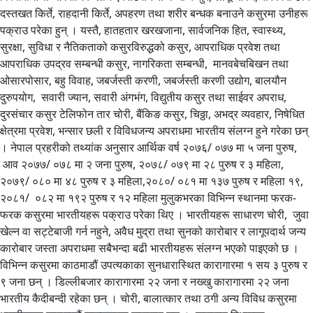
दस्तखत किर्ते, राहदानी किर्ते, अपहरण तथा शरीर बन्धक बनाउने कसुरमा उनीहरू
पक्राउ परेका हुन् । यस्तै, हातहतार खरखजाना, सार्वजनिक हित, स्वास्थ्य,
सुरक्षा, सुविधा र नैतिकताको कसुरविरुद्धको कसुर, आपराधिक प्रवेश तथा
आपराधिक उपद्रव सम्बन्धी कसुर, नागरिकता सम्बन्धी, मानवबेचबिखन तथा
ओसारपोसार, बहु विवाह, जबर्जस्ती करणी, जबर्जस्ती करणी उद्योग, बालयौन
दुरुपयोग, सवारी ज्यान, सवारी अंगभंग, विद्युतीय कसुर तथा साईवर अपराध,
दुरसंचार कसुर टेलिफोन तार चोरी, बैंकिङ कसुर, चिठ्ठा, अभद्र व्यवहार, निषेधित
क्षेत्रमा प्रवेश, भन्सार छली र विविधजन्य अपराधमा भारतीय संलग्न हुने गरेका छन्
। नेपाल प्रहरीको तथ्यांक अनुसार आर्थिक वर्ष २०७६/ ०७७ मा ५ जना पुरुष,
आव २०७७/ ०७८ मा २ जना पुरुष, २०७८/ ०७९ मा २८ पुरुष र ३ महिला,
२०७९/ ०८० मा ४८ पुरुष र ३ महिला,२०८०/ ०८१ मा १३७ पुरुष र महिला १९,
२०८१/ ०८२ मा १९२ पुरुष र १२ महिला मुलुकभरका विभिन्न स्थानमा फरक-
फरक कसुरमा भारतीयहरू पक्राउ परेका थिए । भारतीयहरू साधारण चोरी, जुवा
खेल्न वा सट्टेबाजी गर्न नहुने, अवैध मुद्रा तथा सुनको कारोबार र लागूपदार्थ जन्य
कारोबार जस्ता अपराधमा सबैभन्दा बढी भारतीयहरू संलग्न भएको पाइएको छ ।
विभिन्न कसुरमा काठमाडौं उपत्यकाका सुनधारास्थित कारागारमा १ सय ३ पुरुष र
९ जना छन् । डिल्लीबजार कारागारमा २२ जना र नख्खु कारागारमा २२ जना
भारतीय कैदीबन्दी रहेका छन् । चोरी, बालात्कार तथा ठगी अन्य विविध कसुरमा