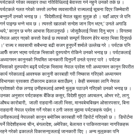
पर्यटकले गरेका व्यवहार तथा गतिविधिलाई बेवास्ता गर्न नहुने उनको तर्क छ ।
पर्यटकले गलत गरेको जस्तो लागेमा व्यवसायीले राज्यलाई सूचना दिएर जिम्मेवारी
बन्नुपर्ने उनको भनाइ छ । ‘विदेशीलाई नेपाल खुला मुलुक हो । यहाँ आएर जे पनि
गर्न पाइन्छ भन्ने भाव छ । त्यस्तो खालको सन्देश जान दिन भएन,’ उनले अगाडि
थपे,’ कानुन छ भनेर आभास दिलाउनुपर्छ । जोसुकैलाई भिसा दिनु भएन । विगतमा
नेपाल आएर गएको कस्तो रेकर्ड छ त्यसको सम्पूर्ण विवरण हेरेर मात्र भिसा दिनुपर्छ
।‘ राज्य र व्यवसायी सबैभन्दा बढी सजग हुनुपर्ने शर्माले उल्लेख गरे । पर्यटक पनि
आफैँ सजग भएमा पर्यटक भिसाको दुरुपयोग रोकिने उनको भनाइ छ । पर्यटकलाई
अध्यागमन कानुनको नियमित जानकारी दिनुपर्ने उनले प्रस्ट पारे । पर्यटक
भिसाको दुरुपयोग बढ्दै पर्यटक भिसामा नेपाल प्रवेश गरी अध्यागमन कानुन विपरीत
कार्य गरेकालाई आवश्यक कानुनी कारबाही गरी निष्कास गरिएको अध्यागमन
विभागका प्रवक्ता टीकाराम ढकाल बताउँछन् । केही समयका लागि नेपाल
प्रवेशको रोक लगाइ उनीहरूलाई आफ्नो मुलुक पठाउने गरिएको उनको भनाइ छ ।
उनका अनुसार पर्यटकहरू बैंकिङ कसुर, विदेशी मुद्रा अपचलन, ओभर स्टे, लागु
औषध कारोबारी, जाली राहदानी-जाली भिसा, मानवबेचबिखन ‌ओसारपसार, बिना
राहदानी नेपाल प्रवेश गर्ने गरेका र ठगी जस्ता मुद्दामा पर्यटकहरूं पर्छन् ।
उनीहरूलाई नेपालको कानुन बमोजिम कारबाही गरी डिपोर्ट गरिएको छ । डिपोर्टमा
पर्ने विदेशीहरूमा चीन, बंगलादेश, अमेरिका, बेलायत र पाकिस्तानका नागरिकहरू
रहने गरेको ढकालले विकासन्युजलाई जानकारी दिए । अन्य मुलुकका पनि