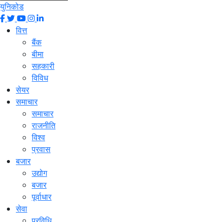
युनिकोड
वित्त
बैंक
बीमा
सहकारी
विविध
सेयर
समाचार
समाचार
राजनीति
विश्व
प्रवास
बजार
उद्योग
बजार
पूर्वाधार
सेवा
प्रविधि