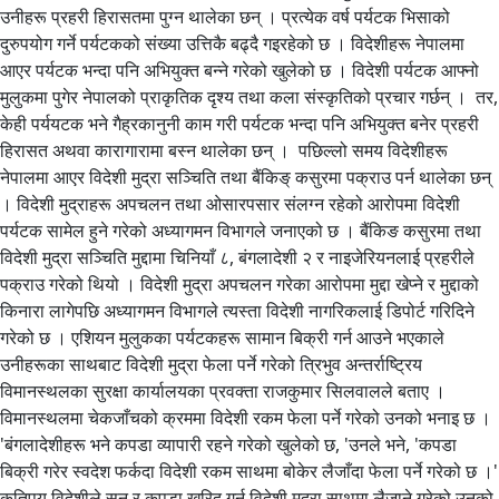
उनीहरू प्रहरी हिरासतमा पुग्न थालेका छन् । प्रत्येक वर्ष पर्यटक भिसाको
दुरुपयोग गर्ने पर्यटकको संख्या उत्तिकै बढ्दै गइरहेको छ । विदेशीहरू नेपालमा
आएर पर्यटक भन्दा पनि अभियुक्त बन्ने गरेको खुलेको छ । विदेशी पर्यटक आफ्नो
मुलुकमा पुगेर नेपालको प्राकृतिक दृश्य तथा कला संस्कृतिको प्रचार गर्छन् । तर,
केही पर्ययटक भने गैह्रकानुनी काम गरी पर्यटक भन्दा पनि अभियुक्त बनेर प्रहरी
हिरासत अथवा कारागारामा बस्न थालेका छन् । पछिल्लो समय विदेशीहरू
नेपालमा आएर विदेशी मुद्रा सञ्चिति तथा बैंकिङ् कसुरमा पक्राउ पर्न थालेका छन्
। विदेशी मुद्राहरू अपचलन तथा ओसारपसार संलग्न रहेको आरोपमा विदेशी
पर्यटक सामेल हुने गरेको अध्यागमन विभागले जनाएको छ । बैंकिङ कसुरमा तथा
विदेशी मुद्रा सञ्चिति मुद्दामा चिनियाँ ८, बंगलादेशी २ र नाइजेरियनलाई प्रहरीले
पक्राउ गरेको थियो । विदेशी मुद्रा अपचलन गरेका आरोपमा मुद्दा खेप्ने र मुद्दाको
किनारा लागेपछि अध्यागमन विभागले त्यस्ता विदेशी नागरिकलाई डिपोर्ट गरिदिने
गरेको छ । एशियन मुलुकका पर्यटकहरू सामान बिक्री गर्न आउने भएकाले
उनीहरूका साथबाट विदेशी मुद्रा फेला पर्ने गरेको त्रिभुव अन्तर्राष्ट्रिय
विमानस्थलका सुरक्षा कार्यालयका प्रवक्ता राजकुमार सिलवालले बताए ।
विमानस्थलमा चेकजाँचको क्रममा विदेशी रकम फेला पर्ने गरेको उनको भनाइ छ ।
'बंगलादेशीहरू भने कपडा व्यापारी रहने गरेको खुलेको छ, 'उनले भने, 'कपडा
बिक्री गरेर स्वदेश फर्कदा विदेशी रकम साथमा बोकेर लैजाँदा फेला पर्ने गरेको छ ।'
कतिपय विदेशीले सुन र कपडा खरिद गर्न विदेशी मुद्रा साथमा लैजाने गरेको उनको