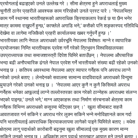
प्रयोगलाई बढाइएको उनले उल्लेख गरे । सीमा क्षेत्रमा हुने अपराधलाई मुख्य
चुनौती ठानेर प्रहरीले आवश्यक काम गरिरहेको उनले प्रस्ट पारे । ‘नेपालभित्र
काम गर्ने स्थानमा भारतीयहरूको आपराधिक क्रियाकलाप रेकर्ड छ या छैन भनेर
मात्र काममा राख्नुपर्ने हुन्छ,’ काफ्लेले अगाडि भने,’ कसैको पनि शङ्कास्पद गतिविधि
देखेमा वा लागेमा नजिकैको प्रहरी कार्यालयमा खबर गर्नुपर्ने हुन्छ ।'
भारतीयका लागि नेपाल अपराधको उर्वरभूमि नेपालमा विशेषतः माग्ने र व्यापारिक
प्रयोजनका निम्ति भारतीयहरू प्रवेश गर्ने गरेको त्रिभुवन विश्वविद्यालयका
उपप्राध्यापक तथा समाजशास्त्री दिपेश घिमिरे बताउँछन् । नेपालमा औपचारिक
भन्दा बढी अनौपचारिक ढंगले नेपाल प्रवेश गर्ने भारतीयको संख्या बढी रहेको उनको
भनाइ छ । कतिपय अवस्थामा नेपालमा आएर व्यापार गर्नेहरू पनि अपराध लाग्ने
गरेको उनले बताए । लेनदेनको सवालमा सामान्य वादविवादले अपराधको विन्दुमा
पुर्‍याउने गरेको उनको भनाइ छ । ‘नेपालमा आएर कुनै न कुनै किसिमले अपराध
गर्नेहरू भनेका आफूलाई लाग्ने तल्लोस्तरका काम गरेको ठान्नेहरू अपराधमा संलग्न
भएको पाइन्छ,’ उनले भने,’ माग्न आएकाहरू तथा निर्माण संरचनाको क्षेत्रमा काम
गर्नेहरू विभिन्न अपराधको कसुरमा भेटिएका छन् ।' खुला सीमाबाट सहजै
आवतजावत गर्न सकिने र अपराध गरेर लुक्न सकिने भन्ने मनोविज्ञानले काम गर्दा
पनि भारतीयलाई आपराधिक क्रियाकलापमा लागेको पाइने घिमिरेले बताए । मधेस
क्षेत्रमा लागु पदार्थको कारोबारी बढ्नुमा खुला सीमालाई एक मुख्य कारण मान्न
सकिने उनको भनाइ छ । अधिकांश लागु पदार्थ भारतबाट आयात हुने उनले बताए ।