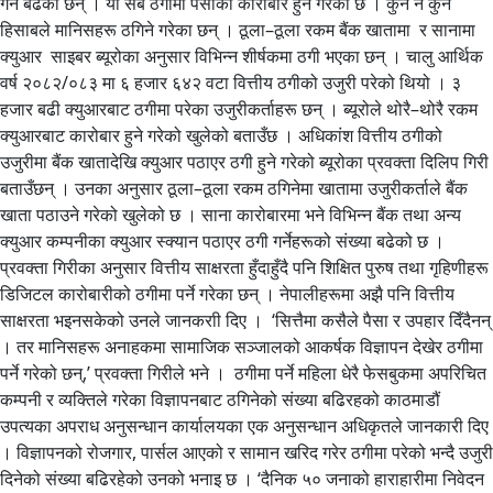
गर्ने बढेका छन् । यी सबै ठगीमा पैसाको कारोबार हुने गरेको छ । कुनै न कुनै
हिसाबले मानिसहरू ठगिने गरेका छन् । ठूला–ठूला रकम बैंक खातामा र सानामा
क्युआर साइबर ब्यूरोका अनुसार विभिन्न शीर्षकमा ठगी भएका छन् । चालु आर्थिक
वर्ष २०८२/०८३ मा ६ हजार ६४२ वटा वित्तीय ठगीको उजुरी परेको थियो । ३
हजार बढी क्युआरबाट ठगीमा परेका उजुरीकर्ताहरू छन् । ब्यूरोले थोरै–थोरै रकम
क्युआरबाट कारोबार हुने गरेको खुलेको बताउँछ । अधिकांश वित्तीय ठगीको
उजुरीमा बैंक खातादेखि क्युआर पठाएर ठगी हुने गरेको ब्यूरोका प्रवक्ता दिलिप गिरी
बताउँछन् । उनका अनुसार ठूला–ठूला रकम ठगिनेमा खातामा उजुरीकर्ताले बैंक
खाता पठाउने गरेको खुलेको छ । साना कारोबारमा भने विभिन्न बैंक तथा अन्य
क्युआर कम्पनीका क्युआर स्क्यान पठाएर ठगी गर्नेहरूको संख्या बढेको छ ।
प्रवक्ता गिरीका अनुसार वित्तीय साक्षरता हुँदाहुँदै पनि शिक्षित पुरुष तथा गृहिणीहरू
डिजिटल कारोबारीको ठगीमा पर्ने गरेका छन् । नेपालीहरूमा अझै पनि वित्तीय
साक्षरता भइनसकेको उनले जानकराी दिए । ‘सित्तैमा कसैले पैसा र उपहार दिँदैनन्
। तर मानिसहरू अनाहकमा सामाजिक सञ्जालको आकर्षक विज्ञापन देखेर ठगीमा
पर्ने गरेको छन्,’ प्रवक्ता गिरीले भने । ठगीमा पर्ने महिला धेरै फेसबुकमा अपरिचित
कम्पनी र व्यक्तिले गरेका विज्ञापनबाट ठगिनेको संख्या बढिरहको काठमाडौं
उपत्यका अपराध अनुसन्धान कार्यालयका एक अनुसन्धान अधिकृतले जानकारी दिए
। विज्ञापनको रोजगार, पार्सल आएको र सामान खरिद गरेर ठगीमा परेको भन्दै उजुरी
दिनेको संख्या बढिरहेको उनको भनाइ छ । ‘दैनिक ५० जनाको हाराहारीमा निवेदन