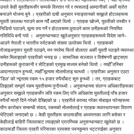
उनले केही युवतीहरूसँग सम्पर्क विस्तार गरे र त्यसलाई आम्दानीको अर्को स्रोत
बनाउने योजना बुने । प्रहरीको दाबी अनुसार स्याङ्तानको समूहले होटलहरूमा
युवती उपलब्ध गराउने काम गर्दै आएको थियो । ग्राहक खोज्ने, युवतीको तस्बीर र
भिडियो पठाउने, मूल्य तय गर्ने र होटलसम्म पुर्‍याउने काम उनीहरूको नियमित
गतिविधि बन्दै गयो । अनुसन्धानबाट खुलेअनुसार ग्राहकहरूमध्ये विदेश जाने–
आउने नेपाली र भारतीय पर्यटकको संख्या उल्लेख्य थियो । ग्राहकको
रोजाइअनुसार युवती पठाइने, मन नपरेमा फिर्ता बोलाएर अर्की युवती पठाइने व्यवस्था
समेत मिलाइएको प्रहरीको भनाइ छ । सामाजिक सञ्जाल र विशेषगरी ह्वाट्सएप
उनीहरूको कुराकानी र सेटिङको प्रमुख माध्यम बनेको थियो । त्यहीँ तस्बिर
आदानप्रदान हुन्थ्यो, त्यहीँ मूल्यमा मोलमोलाइ चल्थ्यो । प्रहरीका अनुसार एउटा
‘डिल’ को न्यूनतम रकम १५ हजार रुपैयाँबाट सुरु हुन्थ्यो । तर, ग्राहकबाट
लिइएको सम्पूर्ण रकम युवतीसम्म पुग्दैनथ्यो । अनुसन्धानमा संलग्न अधिकारीहरूका
अनुसार समूहले ग्राहकसँग जति रकम लिए पनि अधिकांश युवतीलाई पाँच हजार
रुपैयाँ मात्रै दिने गरेको देखिएको छ । प्रहरीले बरामद गरेका मोबाइल फोनहरूमा
यौन कारोबार सम्बन्धी संवाद, रकमको मोलमोलाई र ग्राहक व्यवस्थापनका विवरण
भेटिएको जनाएको छ । केही युवतीहरू काठमाडौंमा अध्ययनका लागि बसेका र
केहीलाई बाहिरी जिल्लाबाट ल्याइएको प्रारम्भिक अनुसन्धानबाट खुलेको छ ।
काठमाडौं जिल्ला प्रहरी परिसरका प्रवक्ता पवनकुमार भट्टराईका अनुसार