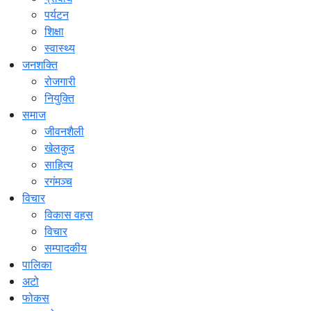
पर्यटन
शिक्षा
स्वास्थ्य
जनशक्ति
रोजगारी
नियुक्ति
समाज
जीवनशैली
खेलकुद
साहित्य
रगंमञ्च
विचार
विकास वहस
विचार
सम्पादकीय
पालिका
अटो
फोकस