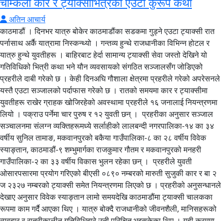
चम्किला कार र ट्याक्सीभित्रको एउटा कुरूप कथा
अतिन आचार्य
काठमाडौं । दिनभर यात्रु बोकेर काठमाडौंका सडकमा गुड्ने एउटा ट्याक्सी रात
पर्नासाथ अर्कै यात्रामा निस्कन्थ्यो । गन्तव्य हुन्थे राजधानीका विभिन्न होटल र
यात्रु हुन्थे युवतीहरू । बाहिरबाट हेर्दा सामान्य ट्याक्सी सेवा जस्तो देखिने यो
गतिविधिको भित्री कथा भने यौन व्यवसायको संगठित सञ्जालसँग जोडिएको
प्रहरीले दाबी गरेको छ । केही दिनअघि गौशाला क्षेत्रमा प्रहरीले गरेको अपरेसनले
यस्तै एउटा सञ्जालको पर्दाफास गरेको छ । रातको समयमा कार र ट्याक्सीमा
युवतीहरू राखेर ग्राहक खोजिरहेको अवस्थामा प्रहरीले १६ जनालाई नियन्त्रणमा
लियो । पक्राउ पर्नेमा चार पुरुष र १२ युवती छन् । प्रहरीका अनुसार सञ्जाल
सञ्चालनमा संलग्न व्यक्तिहरूमध्ये सर्लाहीको लालबन्दी नगरपालिका-१४ का ३४
वर्षीय सुनिल तामाङ, मकवानपुरको बकैया गाउँपालिका-८ का २८ वर्षीय विवेक
स्याङ्तान, काठमाडौं-९ शम्भुमार्गका राजकुमार गौतम र मकवानपुरको मनहरी
गाउँपालिका-२ का ३३ वर्षीय विकास भुलन रहेका छन् । प्रहरीले युवती
ओसारपसारमा प्रयोग गरिएको बीएसी ०८९० नम्बरको मारुती सुजुकी कार र बा २
ज २३२७ नम्बरको ट्याक्सी समेत नियन्त्रणमा लिएको छ । प्रहरीको अनुसन्धानले
देखाए अनुसार विवेक स्याङ्तान लामो समयदेखि काठमाडौंमा ट्याक्सी चालकका
रूपमा काम गर्दै आएका थिए । यात्रु बोक्दै राजधानीको जीवनशैली, मानिसहरूको
व्यवहार र रात्रीकालीन गतिविधिबारे उनी परिचित भइसकेका थिए । यही क्रममा