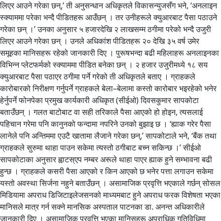
लिएर आउने गरेका छन्,’ ती अनुसन्धान अधिकृतले विकासन्युजसँग भने, ‘अनलाइन
स्क्याममा परेका भन्दै पीडितहरू आउँछन् । तर उनीहरूले क्युआरबाट पैसा पठाउने
गरेका छन् ।’ उनका अनुसार ५ हजारदेखि २ लाखसम्म ठगीमा परेको भन्दै उजुरी
लिएर आउने गरेका छन् । उनले अधिकांश पीडितहरू २० देखि ३५ वर्ष उमेर
समूहका मानिसहरू रहेको जानकारी दिए । पुरूषभन्दा बढी महिलाहरू अनलाइनका
विभिन्न प्लेटफर्मको स्क्याममा पीडित बनेका छन् । २ हजार उजुरीमध्ये १८ सय
क्युआरबाट पैसा पठाएर ठगीमा पर्ने गरेको ती अधिकृतले बताए । ग्राहकले
कारोबारको निरीक्षण गर्नुपर्ने ग्राहकले बेला–बेलामा कस्तो कारोबार भइरहेको भनेर
हेर्नुपर्ने फोनपेका प्रमुख कार्यकारी अधिकृत (सीईओ) दिवसकुमार सापकोटा
बताउँछन् । गलत बाटोबाट वा सही तरिकाले पैसा आएको हो होइन, त्यसलाई
पहिचान गरेमा पनि कानुनको फन्दामा नपरिने उनको बुझाइ छ । ‘ह्याक गरेर पैसा
लानेले पनि अन्तिममा एउटै खातामा लैजाने गरेका छन्,’ सापकोटाले भने, ‘बैंक तथा
ग्राहकले सुरुमा थाहा पाउन सकेमा त्यस्तो ठगीबाट बच्न सकिन्छ ।’ सीईओ
सापकोटाका अनुसार ह्वाटस्एप नम्बर अरूले थाहा पाएर ह्याक हुने सम्भावना बढी
हुन्छ । ग्राहकले कसरी पैसा आएको र किन आएको छ भनेर पत्ता लगाउन सकेमा
यस्तो अवस्था सिर्जना नहुने बताउँछन् । असामाजिक प्रवृत्ति भएकाले गर्छन् सोसल
मिडियामा अपराध डिजिटाइलेजसनको माध्यमबाट हुने अपराध फरक विशेषता भएका
मानिसले मात्र गर्न सक्ने मानसिक अस्पताल पाटनका डा. अनन्त अधिकारीले
जानकारी दिए । असामाजिक प्रवृत्ति भएका मानिसहरू अपराधिक गतिविधिमा