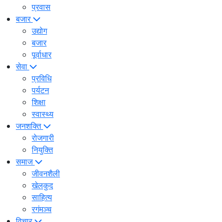
प्रवास
बजार
उद्योग
बजार
पूर्वाधार
सेवा
प्रविधि
पर्यटन
शिक्षा
स्वास्थ्य
जनशक्ति
रोजगारी
नियुक्ति
समाज
जीवनशैली
खेलकुद
साहित्य
रगंमञ्च
विचार