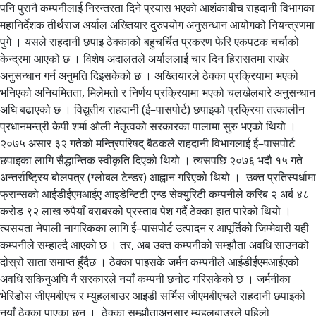
पनि पुरानै कम्पनीलाई निरन्तरता दिने प्रयास भएको आशंकाबीच राहदानी विभागका
महानिर्देशक तीर्थराज अर्याल अख्तियार दुरुपयोग अनुसन्धान आयोगको नियन्त्रणमा
पुगे । यसले राहदानी छपाइ ठेक्काको बहुचर्चित प्रकरण फेरि एकपटक चर्चाको
केन्द्रमा आएको छ । विशेष अदालतले अर्याललाई चार दिन हिरासतमा राखेर
अनुसन्धान गर्न अनुमति दिइसकेको छ । अख्तियारले ठेक्का प्रक्रियामा भएको
भनिएको अनियमितता, मिलेमतो र निर्णय प्रक्रियामा भएको चलखेलबारे अनुसन्धान
अघि बढाएको छ । विद्युतीय राहदानी (ई–पासपोर्ट) छपाइको प्रक्रिया तत्कालीन
प्रधानमन्त्री केपी शर्मा ओली नेतृत्वको सरकारका पालामा सुरु भएको थियो ।
२०७५ असार ३२ गतेको मन्त्रिपरिषद् बैठकले राहदानी विभागलाई ई–पासपोर्ट
छपाइका लागि सैद्धान्तिक स्वीकृति दिएको थियो । त्यसपछि २०७६ भदौ १५ गते
अन्तर्राष्ट्रिय बोलपत्र (ग्लोबल टेन्डर) आह्वान गरिएको थियो । उक्त प्रतिस्पर्धामा
फ्रान्सको आईडीईएमआईए आइडेन्टिटी एन्ड सेक्युरिटी कम्पनीले करिब २ अर्ब ४८
करोड ९२ लाख रुपैयाँ बराबरको प्रस्ताव पेश गर्दै ठेक्का हात पारेको थियो ।
त्यसयता नेपाली नागरिकका लागि ई–पासपोर्ट उत्पादन र आपूर्तिको जिम्मेवारी यही
कम्पनीले सम्हाल्दै आएको छ । तर, अब उक्त कम्पनीको सम्झौता अवधि साउनको
दोस्रो साता समाप्त हुँदैछ । ठेक्का पाइसके जर्मन कम्पनीले आईडीईएमआईएको
अवधि सकिनुअघि नै सरकारले नयाँ कम्पनी छनोट गरिसकेको छ । जर्मनीका
भेरिडोस जीएमबीएच र म्युहलबाउर आइडी सर्भिस जीएमबीएचले राहदानी छपाइको
नयाँ ठेक्का पाएका छन् । ठेक्का सम्झौताअनुसार म्युहलबाउरले पहिलो