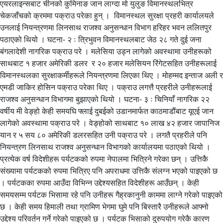
एयरलाइन्सबाट चीनको कुमिनाङ जान लाग्दा मो युलुङ विमानस्थलभित्र
चेकजाँचको क्रममा पक्राउ परेका हुन् । विमानस्थल सुरक्षा प्रहरी कार्यालयले
उनलाई नियन्त्रणमा लिनसाथ राजश्व अनुसन्धान विभाग हरिहर भवन ललितपुर
पठाएको थियो । घटना- २ ः त्रिभुवन विमानस्थलबाट जेठ २८ गते दुई जना
बंगलादेशी नागरिक पक्राउ परे । मलेसिया उड्न लागेको अवस्थामा उनीहरूको
साथबाट १ हजार अमेरिकी डलर र २० हजार मलेसियन रिंगेटसहित उनीहरूलाई
विमानस्थलका सुरक्षाकर्मीहरूले नियन्त्रणमा लिएका थिए । मोहम्मद इन्ताज अली र
एमडी जाकिर होसिन पक्राउ परेका थिए । पक्राउ लगत्तै प्रहरीले उनीहरूलाई
राजश्व अनुसन्धान विभागमा बुझाएको थियो । घटना- ३ ः चिनियाँ नागरिक २२
वर्षीय मी वेङ्हो केही समयघि फ्लाई दुबईको उडानमार्फत काठमाडौंबाट यूएई जान
लागेको अवस्थामा पक्राउ परे । वेङ्होको साथबाट १० लाख ४२ हजार जापानिज
यान र ५ सय ८० अमेरिकी डलरसहित उनी पक्राउ परे । लगतै प्रहरीले पनि
नियन्त्रण लिनसाथ राजश्व अनुसन्धान विभागको कार्यालयमा पठाएको थियो ।
प्रत्येक वर्ष विदेशीहरू पर्यटकको रुपमा नेपालमा भित्रिने गरेका छन् । उत्तिकै
संख्यामा पर्यटकको रुपमा भित्रिए पनि अपराधमा उत्तिकै संलग्न भएको पाइएको छ
। पर्यटकका रुपमा आउँदा विभिन्न उद्देश्यसहित विदेशीहरू आउँछन् । केही
समयसम्म पर्यटक भिसामा रहे पनि उनीहरू गैह्रकानुनी काममा लाग्ने गरेको पाइएको
छ । केही समय हिमाली तथा ग्रामिण भेगमा घुमे पनि बिस्तारै उनीहरूले आफ्नो
उद्देश्य परिवर्तन गर्ने गरेको पाइएको छ । पर्यटक भिसाको दुरुपयोग गरेकै कारण