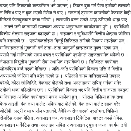
पठाए पनि टिकटको कन्फर्मेसन भने पाएनन् । टिकट बुक गर्न पैसा हालेको त्यसको
न रिसिभ पाए न बुक भएको मेसेज नै पाए । उनलाई ट्राभल कम्पनीको पेजबाट केही
मिनेटमै फेसबुकबाट ब्लक गरियो । त्यसपछि बल्ल उनले आफू ठगिएको थाहा पाए
। लगत्तै उनी काठमाडौं उपत्यका अपराध अनुसन्धान कार्यालयमा पुगे । प्रविधिले
वित्तीय क्षेत्रमा सहजता बढाएको छ । सहजता र सुविधासँगै वित्तीय क्षेत्रमा जोखिम
पनि बढाएको छ । प्रयोगकर्ताहरू दिनहुँ डिजिटल ठगीको सिकार भइरहेका छन् ।
मानिसहरूलाई भुक्तानी गर्न टाढा–टाढा जानुपर्ने झन्झटबाट मुक्त भएका छन् ।
यसले गर्दा मानिसको समय बचत र प्रविधिको प्रयोगले सहजतासमेत थपेको छ ।
नेपालमा विद्युतीय भुक्तानी सेवा स्थापित भइसकेको छ । डिजिटल कारोबार
लोकप्रिय बन्दै गएको देखिन्छ । जति–जति प्रविधिको विकास उत्ति नै वित्तीय
अपराधको जोखिम पनि बढेर गएको छ । पछिल्लो समय मानिसहरूले उपहार
परेको, कोठा खोजिदिने, बैंकबाट बोलेको तथा अनलाइनस सपिङ् गर्नका भनेर
ठगीको धन्दा बढिरहेका छन् । प्रविधिको विकास भए पनि वित्तीय साक्षरता नबढ्दा
मानिसहरू आर्थिक कारोबारमा फस्न थालेका हुन् । सोसल मिडिया ह्याक तथा
फेक आइडी, बैंक तथा वालेट अफिसबाट बोलेको, बैंक तथा वालेट ह्याक गरेर
ओटीपी, लट्री तथा पार्सल पठाएको, वैदेशिक रोजगारको प्रलोभन, भिडियो
सेयरिङ ब्लाक मेलिङ, अनलाइन जब, अनलाइन टिकेटिङ, मास्टर कार्ड गेमिङ,
अनलाइन मार्केटिङ तथा अनलाइन सपिङ र अनलाइन ट्युसन जस्ता कार्यमा ठगी