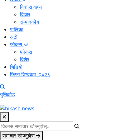
विकास वहस
विचार
सम्पादकीय
पालिका
अटो
फोकस
फोकस
विशेष
भिडियो
फिफा विश्वकप- २०२६
युनिकोड
समाचार खोज्नुहोस