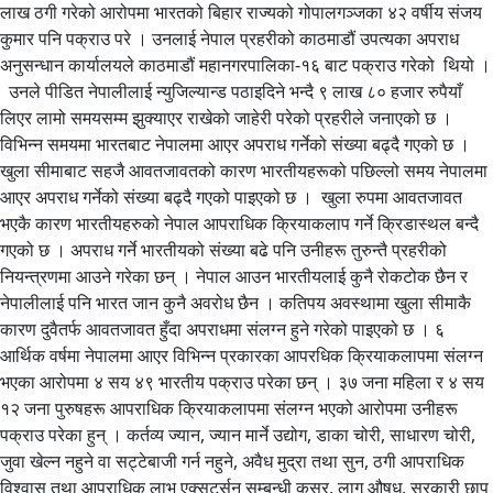
लाख ठगी गरेको आरोपमा भारतको बिहार राज्यको गोपालगञ्जका ४२ वर्षीय संजय
कुमार पनि पक्राउ परे । उनलाई नेपाल प्रहरीको काठमाडौं उपत्यका अपराध
अनुसन्धान कार्यालयले काठमाडौं महानगरपालिका-१६ बाट पक्राउ गरेको थियो ।
उनले पीडित नेपालीलाई न्युजिल्यान्ड पठाइदिने भन्दै ९ लाख ८० हजार रुपैयाँ
लिएर लामो समयसम्म झुक्याएर राखेको जाहेरी परेको प्रहरीले जनाएको छ ।
विभिन्न समयमा भारतबाट नेपालमा आएर अपराध गर्नेको संख्या बढ्दै गएको छ ।
खुला सीमाबाट सहजै आवतजावतको कारण भारतीयहरूको पछिल्लो समय नेपालमा
आएर अपराध गर्नेको संख्या बढ्दै गएको पाइएको छ । खुला रुपमा आवतजावत
भएकै कारण भारतीयहरुको नेपाल आपराधिक क्रियाकलाप गर्ने क्रिडास्थल बन्दै
गएको छ । अपराध गर्ने भारतीयको संख्या बढे पनि उनीहरू तुरुन्तै प्रहरीको
नियन्त्रणमा आउने गरेका छन् । नेपाल आउन भारतीयलाई कुनै रोकटोक छैन र
नेपालीलाई पनि भारत जान कुनै अवरोध छैन । कतिपय अवस्थामा खुला सीमाकै
कारण दुवैतर्फ आवतजावत हुँदा अपराधमा संलग्न हुने गरेको पाइएको छ । ६
आर्थिक वर्षमा नेपालमा आएर विभिन्न प्रकारका आपरधिक क्रियाकलापमा संलग्न
भएका आरोपमा ४ सय ४९ भारतीय पक्राउ परेका छन् । ३७ जना महिला र ४ सय
१२ जना पुरुषहरू आपराधिक क्रियाकलापमा संलग्न भएको आरोपमा उनीहरू
पक्राउ परेका हुन् । कर्तव्य ज्यान, ज्यान मार्ने उद्योग, डाका चोरी, साधारण चोरी,
जुवा खेल्न नहुने वा सट्टेबाजी गर्न नहुने, अवैध मुद्रा तथा सुन, ठगी आपराधिक
विश्वास तथा आपराधिक लाभ एक्सटर्सन सम्बन्धी कसुर, लागू औषध, सरकारी छाप