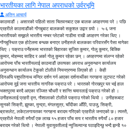
भारतीयका लागि नेपाल अपराधको उर्वरभूमि
अतिन आचार्य
काठमाडौं । असारको पहिलो साता चितवनबाट एक बालक अपहरणमा परे । पछि
प्रहरीले काठमाडौंको गोंगबुबाट बालकको सकुशल उद्वार गर्‍यो । ५-६ जना
भारतीयको समूहले भारतीय नम्बर प्लेटको गाडीमा राखी अपहरण गरेका थिए ।
गोंगबुस्थित एक होटेलमा बन्धक बनाएर उनीहरुले बालकका परिवारसँग पैसा मागेका
थिए । पक्राउ पर्नेहरूमा भारतको बिहारका सुजित कुमार, गोलु कुमार, बिक्कि
कुमार, मोहम्मद साहिद र अर्का गोलु कुमार रहेका छन् । अपहरणमा संलग्न रहेको
आरोपमा पाँच भारतीयलाई काठमाडाैं उपत्यका अपराध अनुसन्धान कार्यालय
अनुसन्धान कार्यालय टेकुको टोलीले नियन्त्रणमा लिएको हो । केही
दिनअघि पशुपतिनाथ मन्दिर दर्शन गर्न आएका दर्शनार्थीका गरगहना लुटपाट गरेको
आरोपमा दुई जना भारतीय नागरिक पक्राउ परे । भारतको गोरखपुर घर भई हाल
भक्तपुरमा बस्दै आएका रञ्जित चौधरी र शान्ति चमारलाई पक्राउ गरेको हो ।
उनीहरूलाई प्रहरी वृत्त, गौशालाको टोलीले पक्राउ गरेको थियो । उनीहरूबाट
सुनको सिक्री, झुम्का, मुन्द्रा, मंगलसुत्र, चाँदीका औँठी, पाउजु, सिक्री,
ब्रासलेट, लकेटलगायतका गरगहना बरादम गरिएको प्रहरीले जनाएको छ। त्यस्तै,
प्रहरीले नेपाली रुपैयाँ एक लाख १५ हजार पाँच सय र भारतीय रुपैयाँ ८० हजार
बरादम गरेको थियो । नेपाली युवायुवतीलाई न्युजिल्यान्ड पठाइदिन्छु भन्दै झन्डै १०