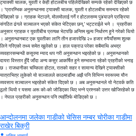
ट्याक्सी चालक, युवती र केही होटलबीच पहिलेदेखिको सम्पर्क रहेको देखिएको छ
। ‘प्रारम्भिक अनुसन्धानमा ट्याक्सी चालक, युवती र होटलबीच समन्वय रहेको
देखिएको छ । ग्राहक भेटाउने, मोलमोलाई गर्ने र होटलसम्म पु¥याउने प्रक्रिया
संगठित ढंगले सञ्चालन भएको संकेत भेटिएका छन्,’ भट्टराईले भने । प्रहरीका
अनुसार ग्राहक र युवतीबीच प्रत्यक्ष भेटपछि अन्तिम मूल्य निर्धारण हुने गरेको थियो
। अनुसन्धानबाट एक युवतीका लागि तीन हजारदेखि २० हजार रुपैयाँसम्म शुल्क
लिने गरिएको तथ्य समेत खुलेको छ । हाल पक्राउ परेका सबैमाथि अभद्र
व्यवहारसम्बन्धी कसुरमा म्याद थप गरी अनुसन्धान भइरहेको छ । अनुसन्धानको
दायरा विस्तार हुँदै जाँदा अन्य कसुर आकर्षित हुने सम्भावना रहेको प्रहरीको भनाइ
छ । राजधानीका चम्किला होटल, रातको सहर र सामान्य देखिने ट्याक्सीको
यात्राभित्र लुकेको यो सञ्जालले काठमाडौंमा अझै पनि विभिन्न स्वरूपमा यौन
व्यवसाय सञ्चालन भइरहेको संकेत दिएको छ । अब अनुसन्धानले यो नेटवर्क कति
ठूलो थियो र यसमा अरू को-को जोडिएका थिए भन्ने प्रश्नको उत्तर खोजिरहेको छ
। नेपाल प्रहरीको अनुसन्धान पनि त्यहीँतर्फ मोडिएको छ ।
आन्दोलनमा जलेका गाडीको चेसिस नम्बर चोरीका गाडीमा
राखेर बिक्री
अतिन आचार्य