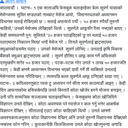
अतिन आचार्य
काठमाडौं । घटना– १ एक साताअघि फेसबुक चलाइरहेका बेला सुवर्ण यादवको
मेसेन्जरमा सुमित मण्डलको नामबाट मेसेज आयो, ‘विमानस्थलको अध्यागमन
विभागमा मलाई रोकिएको छ । मलाई अप्ठयारो पर्यो । ५० हजार रुपैयाँ तुरुन्तै
चाहियो,’ उनको मेसेजमा लेखिएको थियो । सुवर्णले आफूसँग पैसा नभएको बताए ।
केही समयलगत्तै पुनः सुमितले ‘२० हजार पठाइदिएको छु तर मलाई ५० हजार
पठाएमात्र निकाल्न मिल्छ’ भन्दै मेसेज गरे । तिनले सुवर्णलाई ह्वाट्सएपमा
क्युआरकोडसमेत पठाए । उनको मेसेजले सुवर्ण लोभिए । उनलाई कृषि विकास
बैंकको क्युआर ह्वाट्सएपमा आयो । सुवर्ण हौसिए र आफू काम गर्ने अफिसको
प्रमुखसँग मागेर ५० हजार पठाए । पटक–पटक गरेर उनले १ लाख ५० हजारजति
पठाए । केही क्षणमै अध्यागमन विभागमा भएको दावी गर्ने ती व्यक्तिले उनलाई
मेसेन्जरमा ब्लक गरिदिन्छन् । त्यसपछि बल्ल सुवर्णले आफू ठगिएको थाहा पाए ।
घटना– २ कपिलवस्तुबाट प्लस टु अध्ययन गर्न सीता मगर काठमाडौं आइन् । केही
दिन आफन्तकोमा बसिसकेपछि उनले बिस्तारै कोठा खोजेर बस्ने योजना बनाइन् ।
उनी पनि सामाजिक सञ्जालमा चलाइरहन्थिन् । फेसबुकमा कोठा खोजिदिने
विज्ञापन उनले देखिन् । कोठा आवश्यक परे म्यासेज र कल गर्नु भनेर आकर्षक
विज्ञापन देखिन् । सीतालाई एउटा कोठा चाहिएको थियो । उनले आफ्नो
आवश्यकताअनुसार कोठा विज्ञापनमा देखिन् अनि उनले तुरुन्तै विज्ञापनमा देखिएको
नम्बरमा फोन गरिन् । कुराकानीकै सिलसिलामा उनले कोठा खोज्नुभन्दा अगाडि